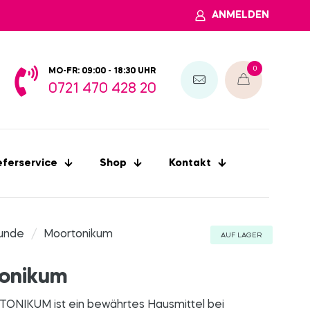
ANMELDEN
0
MO-FR: 09:00 - 18:30 UHR
0721 470 428 20
eferservice
Shop
Kontakt
unde
/
Moortonikum
AUF LAGER
onikum
NIKUM ist ein bewährtes Hausmittel bei