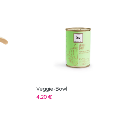
Bio-Putenwürstel
15,50
€