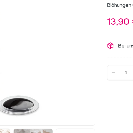
Blähungen 
13,90
Bei un
Moortonik
Menge