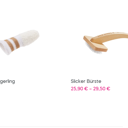
Bürste
Veggie-Bowl
Preisspanne:
–
29,50
€
4,20
€
25,90 €
bis
29,50 €