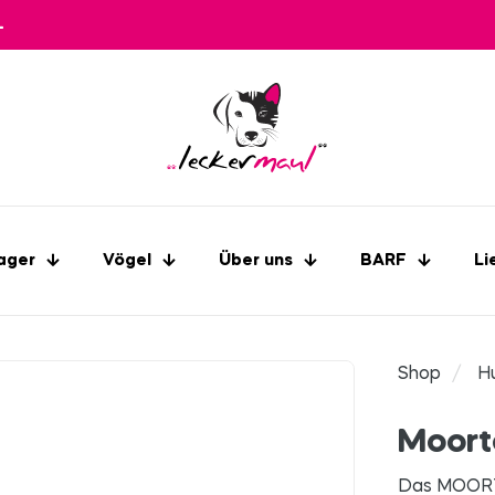
L
ager
Vögel
Über uns
BARF
Li
Shop
/
H
Moort
Das MOORTO