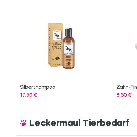
Zahn-Fingerling
Slicker 
8,50
€
25,90
€
Leckermaul Tierbedarf