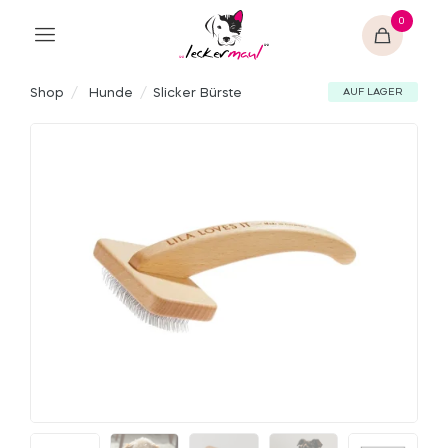
0
Shop
/
Hunde
/
Slicker Bürste
AUF LAGER