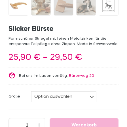
Slicker Bürste
Formschöner Striegel mit feinen Metallzinken für die
entspannte Fellpflege ohne Ziepen. Made in Schwarzwald.
Preisspann
25,90
€
–
29,50
€
25,90 €
bis
Bei uns im Laden vorrätig,
Bärenweg 20
29,50 €
Größe
Slicker
Warenkorb
Bürste