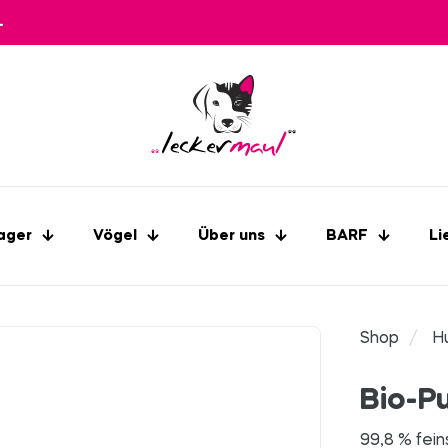
L
ager
Vögel
Über uns
BARF
Li
Shop
/
H
Bio-P
99,8 % fein