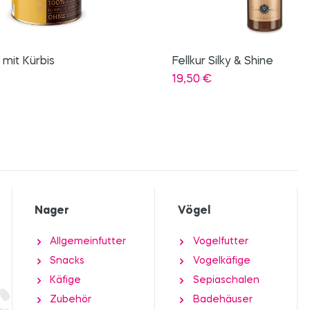
ilky & Shine
Krallenschere
15,90
€
Nager
Vögel
Allgemeinfutter
Vogelfutter
Snacks
Vogelkäfige
Käfige
Sepiaschalen
Zubehör
Badehäuser