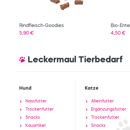
Bio-Ente mit Kürbis
Fellkur S
4,50
€
19,50
€
Leckermaul Tierbedarf
Hund
Katze
Nassfutter
Alleinfutter
Trockenfutter
Ergänzungsfutter
Snacks
Trockenfutter
Kauartikel
Snacks