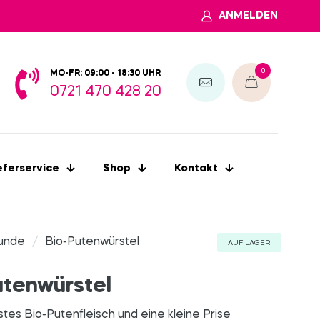
ANMELDEN
0
MO-FR: 09:00 - 18:30 UHR
0721 470 428 20
eferservice
Shop
Kontakt
unde
/
Bio-Putenwürstel
AUF LAGER
utenwürstel
stes Bio-Putenfleisch und eine kleine Prise