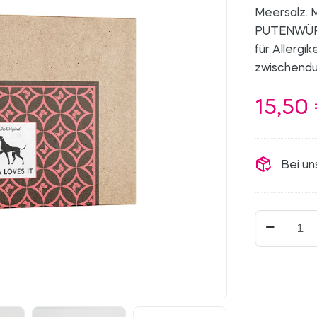
Meersalz. M
PUTENWÜRST
für Allergi
zwischendu
15,50
Bei un
Bio-
Putenwürst
Menge