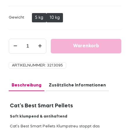
26,99 €
5 kg
10 kg
Gewicht
Cat’s
Warenkorb
Best
Smart
Pellets
Menge
ARTIKELNUMMER:
3213095
Beschreibung
Zusätzliche Informationen
Cat’s Best Smart Pellets
Soft klumpend & antihaftend
Cat’s Best Smart Pellets Klumpstreu stoppt das