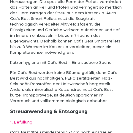
Heraustragen. Die spezielle Form der Pellets vermindert
das Haften an Fell und Pfoten und verringert so merklich
das Heraustragen der Streu aus dem Katzenklo. Auch
Cat’s Best Smart Pellets nutzt die Saugkraft
technologisch veredelter Aktiv-Holzfasern, die
Flüssigkeiten und Gerüche wirksam aufnehmen und tief
im Inneren einkapseln – bis zum 7-fachen des
Eigengewichts. Deshalb können Cat’s Best Smart Pellets
bis zu 3 Wochen im Katzenklo verbleiben, bevor ein
Komplettwechsel notwendig wird.
Katzenhygiene mit Cat’s Best – Eine saubere Sache.
Für Cat’s Best werden keine Bäume gefällt, denn Cat’s
Best wird aus nachhaltigen, PEFC zertifizierten Holz-
Sekundär-Rohstoffen der Holzwirtschaft hergestellt.
Anders als mineralische Katzenstreu nutzt Cat’s Best
kurze Transportwege, ist deutlich sparsamer im
Verbrauch und vollkommen biologisch abbaubar.
Streuanwendung & Entsorgung
1. Befüllung
Cat’s Best Streu mindestens 5-7 cm hoch einstreuen.