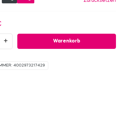
Zurücksetzen
€
Warenkorb
UMMER:
4002973217429