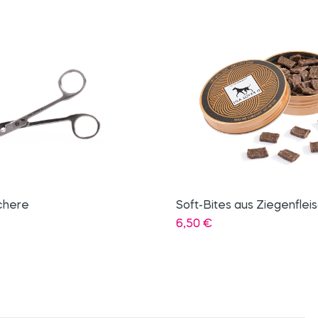
es aus Ziegenfleisch
Wild mit Pastinake
4,80
€