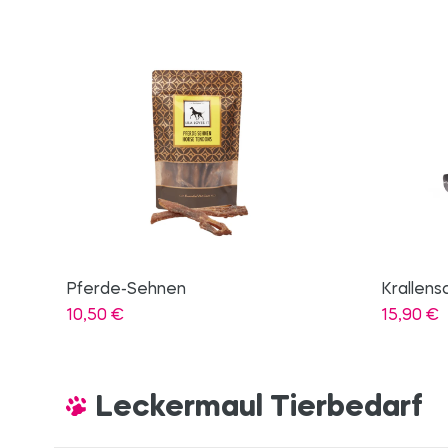
Krallenschere
Soft-Bit
15,90
€
6,50
€
Leckermaul Tierbedarf