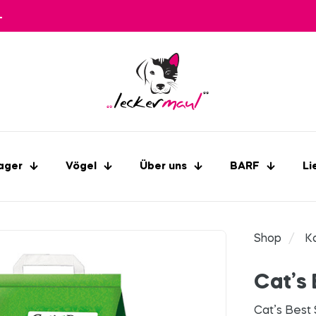
L
ager
Vögel
Über uns
BARF
Li
Shop
/
K
Cat’s 
Cat’s Best 