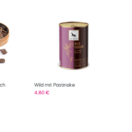
Kaninchenohren
6,50
€