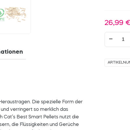
26,99
Cat’s
Best
Smart
mationen
Pellets
ARTIKELN
Menge
Heraustragen. Die spezielle Form der
 und verringert so merklich das
 Cat’s Best Smart Pellets nutzt die
sern, die Flüssigkeiten und Gerüche