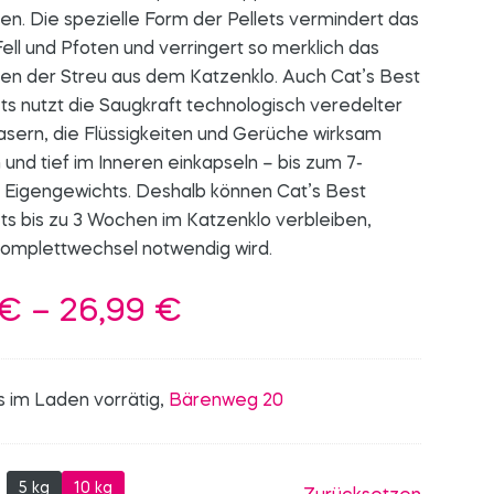
n. Die spezielle Form der Pellets vermindert das
ell und Pfoten und verringert so merklich das
en der Streu aus dem Katzenklo. Auch Cat’s Best
ts nutzt die Saugkraft technologisch veredelter
asern, die Flüssigkeiten und Gerüche wirksam
nd tief im Inneren einkapseln – bis zum 7-
 Eigengewichts. Deshalb können Cat’s Best
ts bis zu 3 Wochen im Katzenklo verbleiben,
Komplettwechsel notwendig wird.
Preisspanne:
€
–
26,99
€
14,99 €
bis
s im Laden vorrätig,
Bärenweg 20
26,99 €
5 kg
10 kg