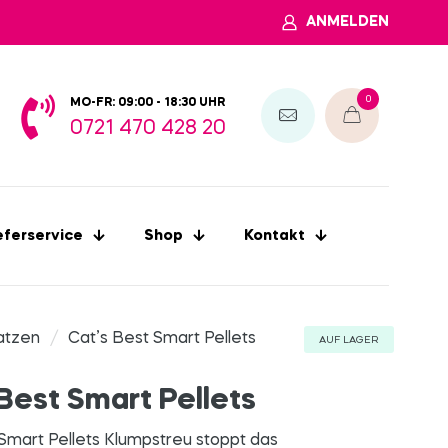
ANMELDEN
0
MO-FR: 09:00 - 18:30 UHR
0721 470 428 20
eferservice
Shop
Kontakt
atzen
/
Cat’s Best Smart Pellets
AUF LAGER
Best Smart Pellets
Smart Pellets Klumpstreu stoppt das