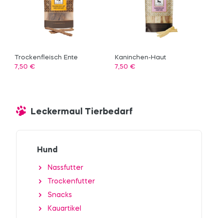
n
Trockenfleisch Ente
Kaninchen-Haut
7,50
€
7,50
€
Leckermaul Tierbedarf
Hund
Nassfutter
Trockenfutter
Snacks
Kauartikel