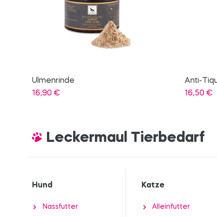
Anti-Tique Spray
Mineral 
16,50
€
18,90
€
Leckermaul Tierbedarf
Hund
Katze
Nassfutter
Alleinfutter