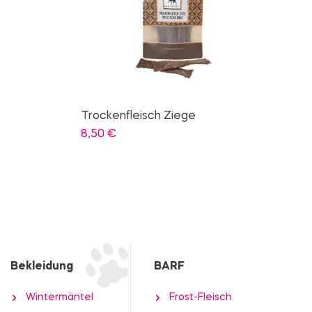
Ohrentropfen Ohr-Engel
19,90
€
Bekleidung
BARF
Wintermäntel
Frost-Fleisch