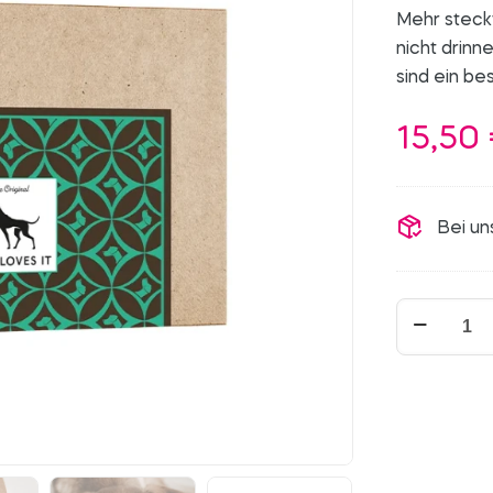
Mehr steck
nicht drinn
sind ein b
15,50
Bei un
Bio-
Rinderwürst
Menge