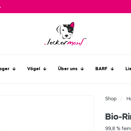
L
ager
Vögel
Über uns
BARF
Li
Shop
/
H
Bio-R
99,8 % fein