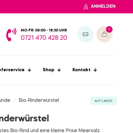
ANMELDEN
0
MO-FR: 09:00 - 18:30 UHR
0721 470 428 20
eferservice
Shop
Kontakt
unde
/
Bio-Rinderwürstel
AUF LAGER
inderwürstel
stes Bio-Rind und eine kleine Prise Meersalz.