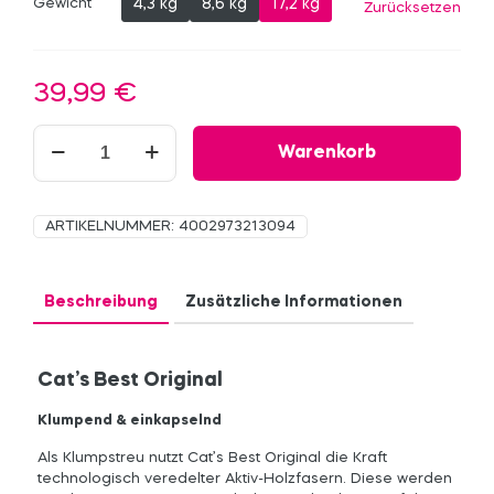
4,3 kg
8,6 kg
17,2 kg
Gewicht
Zurücksetzen
39,99
€
Cat’s
Warenkorb
Best
Original
Menge
ARTIKELNUMMER:
4002973213094
Beschreibung
Zusätzliche Informationen
Cat’s Best Original
Klumpend & einkapselnd
Als Klumpstreu nutzt Cat’s Best Original die Kraft
technologisch veredelter Aktiv-Holzfasern. Diese werden