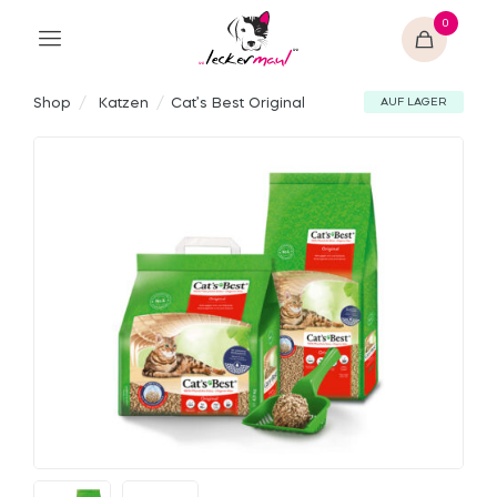
0
Shop
/
Katzen
/
Cat’s Best Original
AUF LAGER