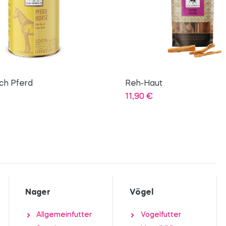
t
Ohr-Reiniger
17,90
€
Nager
Vögel
Allgemeinfutter
Vogelfutter