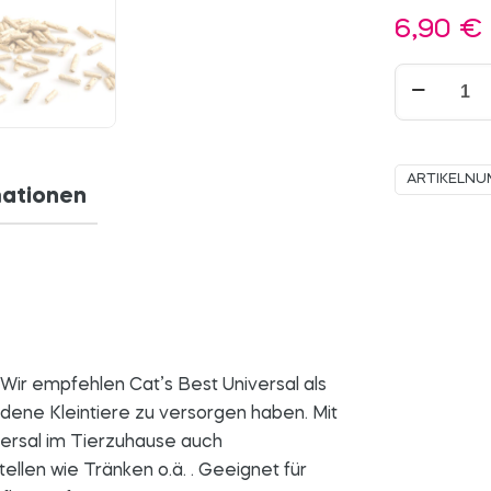
6,90
€
Cat’s
Best
Universal
Menge
ARTIKELN
mationen
. Wir empfehlen Cat’s Best Universal als
edene Kleintiere zu versorgen haben. Mit
versal im Tierzuhause auch
ellen wie Tränken o.ä. . Geeignet für