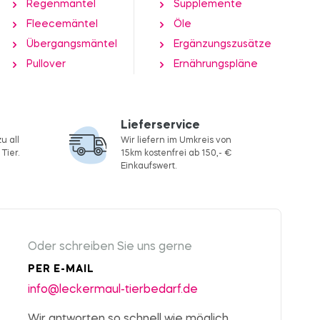
Regenmäntel
Supplemente
Fleecemäntel
Öle
Übergangsmäntel
Ergänzungszusätze
Pullover
Ernährungspläne
Lieferservice
u all
Wir liefern im Umkreis von
Tier.
15km kostenfrei ab 150,- €
Einkaufswert.
Oder schreiben Sie uns gerne
PER E-MAIL
info@leckermaul-tierbedarf.de
Wir antworten so schnell wie möglich.