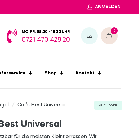
ANMELDEN
0
MO-FR: 09:00 - 18:30 UHR
0721 470 428 20
eferservice
Shop
Kontakt
ögel
/
Cat’s Best Universal
AUF LAGER
Best Universal
utzbar für die meisten Kleintierrassen. Wir