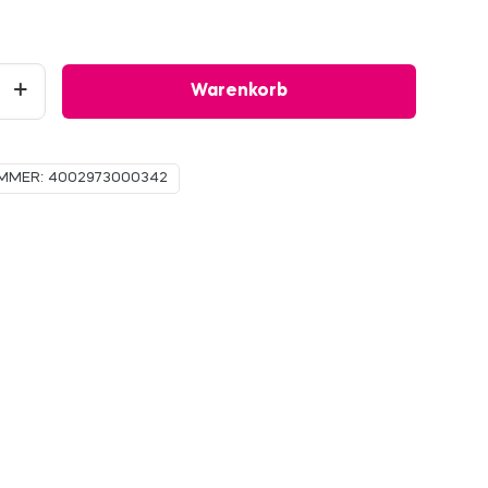
Warenkorb
UMMER:
4002973000342