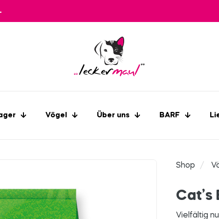
L
ager
Vögel
Über uns
BARF
Li
Shop
/
V
Cat’s 
Vielfältig n