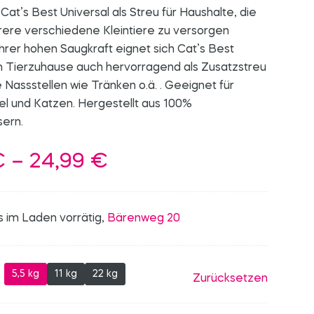
at’s Best Universal als Streu für Haushalte, die
rere verschiedene Kleintiere zu versorgen
ihrer hohen Saugkraft eignet sich Cat’s Best
im Tierzuhause auch hervorragend als Zusatzstreu
e Nassstellen wie Tränken o.ä. . Geeignet für
el und Katzen. Hergestellt aus 100%
sern.
Preisspanne:
€
–
24,99
€
6,90 €
bis
s im Laden vorrätig,
Bärenweg 20
24,99 €
5,5 kg
11 kg
22 kg
Zurücksetzen