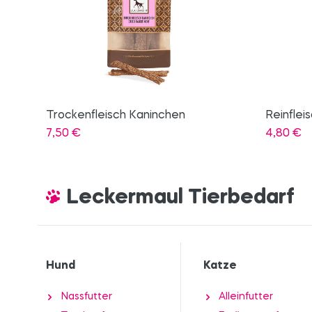
Reinfleisch Pferd
Reh-Hau
4,80
€
11,90
€
Leckermaul Tierbedarf
Hund
Katze
Nassfutter
Alleinfutter