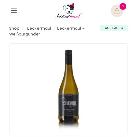
0
Shop
/
Leckermaul
/
Leckermaul –
AUF LAGER
Weißburgunder